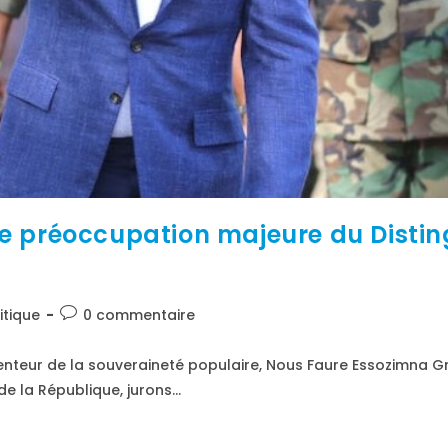
une préoccupation majeure du Disti
itique
0 commentaire
tenteur de la souveraineté populaire, Nous Faure Essozimna G
de la République, jurons…