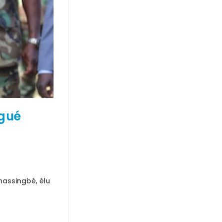
ngué
nassingbé, élu