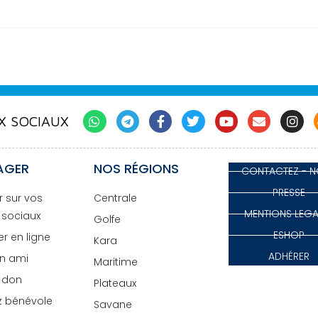
X SOCIAUX
AGER
NOS RÉGIONS
CONTACTEZ - 
PRESSE
r sur vos
Centrale
MENTIONS LEGA
 sociaux
Golfe
ESHOP
r en ligne
Kara
ADHÉRER
un ami
Maritime
n don
Plateaux
 bénévole
Savane