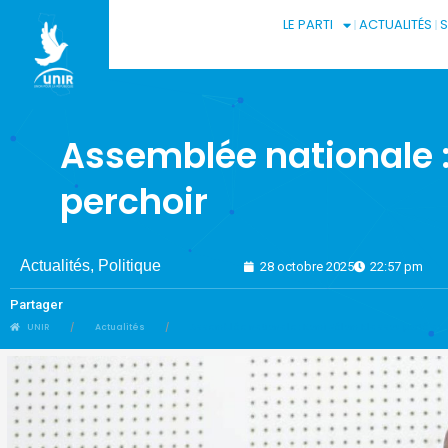
LE PARTI
ACTUALITÉS
Assemblée nationale 
perchoir
Actualités
,
Politique
28 octobre 2025
22:57 pm
Partager
UNIR
Actualités
Assemblée nationale : Komi Sélom Klassou porté au 