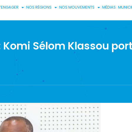
S’ENGAGER
NOS RÉGIONS
NOS MOUVEMENTS
MÉDIAS
MUNICI
: Komi Sélom Klassou por
perchoir