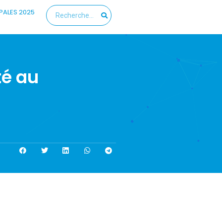
PALES 2025
té au