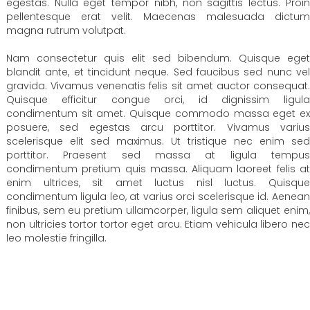
egestas. Nulla eget tempor nibh, non sagittis lectus. Proin
pellentesque erat velit. Maecenas malesuada dictum
magna rutrum volutpat.
Nam consectetur quis elit sed bibendum. Quisque eget
blandit ante, et tincidunt neque. Sed faucibus sed nunc vel
gravida. Vivamus venenatis felis sit amet auctor consequat.
Quisque efficitur congue orci, id dignissim ligula
condimentum sit amet. Quisque commodo massa eget ex
posuere, sed egestas arcu porttitor. Vivamus varius
scelerisque elit sed maximus. Ut tristique nec enim sed
porttitor. Praesent sed massa at ligula tempus
condimentum pretium quis massa. Aliquam laoreet felis at
enim ultrices, sit amet luctus nisl luctus. Quisque
condimentum ligula leo, at varius orci scelerisque id. Aenean
finibus, sem eu pretium ullamcorper, ligula sem aliquet enim,
non ultricies tortor tortor eget arcu. Etiam vehicula libero nec
leo molestie fringilla.