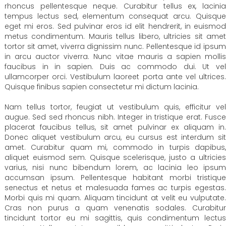
rhoncus pellentesque neque. Curabitur tellus ex, lacinia
tempus lectus sed, elementum consequat arcu. Quisque
eget mi eros. Sed pulvinar eros id elit hendrerit, in euismod
metus condimentum. Mauris tellus libero, ultricies sit amet
tortor sit amet, viverra dignissim nunc. Pellentesque id ipsum
in arcu auctor viverra. Nunc vitae mauris a sapien mollis
faucibus in in sapien. Duis ac commodo dui. Ut vel
ullamcorper orci. Vestibulum laoreet porta ante vel ultrices.
Quisque finibus sapien consectetur mi dictum lacinia.
Nam tellus tortor, feugiat ut vestibulum quis, efficitur vel
augue. Sed sed rhoncus nibh. Integer in tristique erat. Fusce
placerat faucibus tellus, sit amet pulvinar ex aliquam in.
Donec aliquet vestibulum arcu, eu cursus est interdum sit
amet. Curabitur quam mi, commodo in turpis dapibus,
aliquet euismod sem. Quisque scelerisque, justo a ultricies
varius, nisi nunc bibendum lorem, ac lacinia leo ipsum
accumsan ipsum. Pellentesque habitant morbi tristique
senectus et netus et malesuada fames ac turpis egestas.
Morbi quis mi quam. Aliquam tincidunt at velit eu vulputate.
Cras non purus a quam venenatis sodales. Curabitur
tincidunt tortor eu mi sagittis, quis condimentum lectus