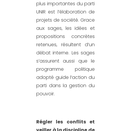
plus impo
rtantes du parti
UNIR est l’élaboration de
projets de société. Grace
aux sages, les idées et
propositions concrètes
retenues
, résulte
nt d’un
débat interne. Les sages
s’assurent aussi que
le
programme
politique
adopté
guide l’action du
p
arti dans la gestion du
pouvoir
.
Régler les conflits et
veiller à la discipline de