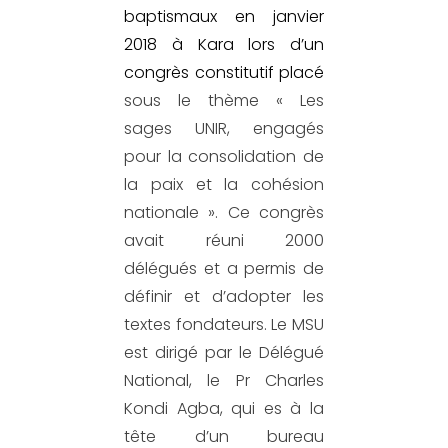
baptismaux
en janvier
2018 à Kara lors d’un
congrès constitutif placé
sous le thème « Les
sages UNIR, engagés
pour la consolidation de
la paix et la
cohésion
nationale ».
Ce
congrès
avait
réuni
2000
délégués et a permis de
définir et d’adopt
er
les
textes fondateurs. Le MSU
est dirigé par le Délégué
National, le
Pr Charles
Kondi
Agba
, qui es à la
tête
d’un bureau