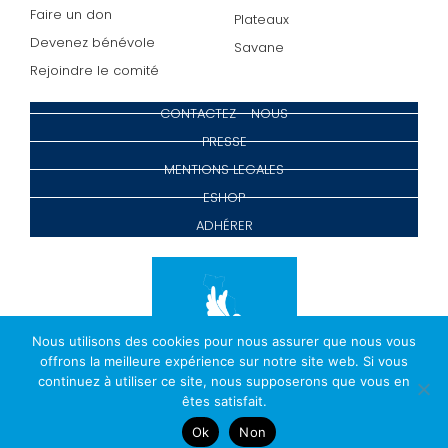
Faire un don
Plateaux
Devenez bénévole
Savane
Rejoindre le comité
CONTACTEZ - NOUS
PRESSE
MENTIONS LEGALES
ESHOP
ADHÉRER
Nous utilisons des cookies pour nous assurer que nous vous
offrons la meilleure expérience sur notre site web. Si vous
continuez à utiliser ce site, nous supposerons que vous en
êtes satisfait.
Ok
Non