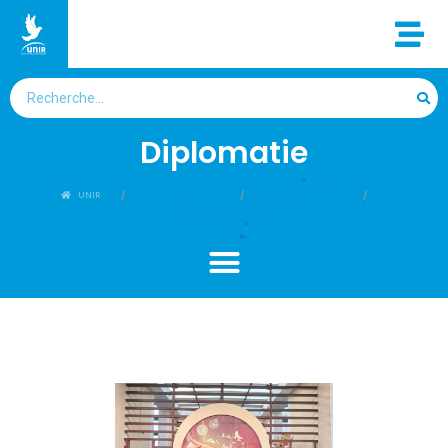
Diplomatie
UNIR
Actualités
Actus-Unir
Category: Diplomatie