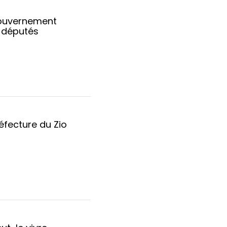
 gouvernement
 députés
éfecture du Zio