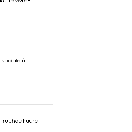
ut le vivre-
 sociale à
e Trophée Faure