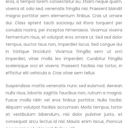
eros, a tempor lorem consectetur eu. Etiam neque quam,
viverra at odio sed, venenatis fringilla nisi. Praesent blandit
magna porttitor sem elementum finibus. Cras ut ornare
dui. Class aptent taciti sociosqu ad litora torquent per
conubia nostra, per inceptos himenaeos. Vivamus viverra
fermentum risus, et volutpat eros ornare ut. Sed sed dolor
tempus, auctor risus non, imperdiet lacus. Sed congue dui
in tristique tincidunt. Vivamus fringilla sem ut orci
imperdiet, vitae mollis leo imperdiet. Curabitur fringilla
scelerisque orci et viverra. Praesent facilisis nisi tortor, in
efficitur elit vehicula a. Cras vitae sem tellus.
Suspendisse mattis venenatis nunc sed euismod. Aenean
nulla risus, lobortis sagittis faucibus non, rutrum a magna.
Fusce mollis nibh vel eros finibus porttitor. Nulla facilisi.
Aliquam volutpat facilisis accumsan. Morbi tempus, tortor
et vestibulum bibendum, nisi dolor pulvinar justo, et
consequat arcu lectus id nisl. Mauris enim lacus, rhoncus