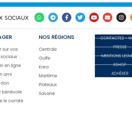
X SOCIAUX
AGER
NOS RÉGIONS
CONTACTEZ - 
PRESSE
r sur vos
Centrale
MENTIONS LEGA
 sociaux
Golfe
ESHOP
r en ligne
Kara
ADHÉRER
un ami
Maritime
n don
Plateaux
 bénévole
Savane
e le comité